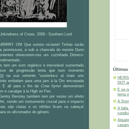
Unkindness of Crows, 2009 - Southern Lord
ARRRRY ON! Que sonoro viciante! Tinhas razão
ra promissora, e sob a chancela do mestre Dunn
ervenientes oferecerem-nos um cozinhado Drónico-
ondimentado.
s tem um som orgânico e inexorável sustentado
Últimas
uosos de progressão lenta que num momento
)) na sua vertente "sustenta-o aí mais uns
HEIRS
uinte embalam para uma jam à la Om encorpada
DOT am
. E ali para o fim da
Crow hymn
demonstram
E se n
m e cavalgar à la High on Fire.
tema 
 Gentry Densley também tem por vezes um efeito
A Stor
Om, sendo um instrumento crucial para o impacto
ras são claras e os refrões ficam na cabeça!
A falta
para os aficionados do género.
condic
Alguém
casam