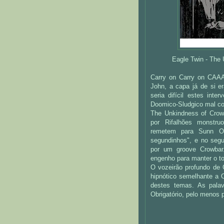
Eagle Twin - The 
Carry on Carry on CAA
John, a capa já de si e
seria difícil estes int
Doomico-Sludgico mal c
The Unkindness of Crow
por Rifalhões monstr
remetem para Sunn O)
segundinhos", e no seg
por um groove Crowbar
engenho para manter o to
O vozeirão profundo de
hipnótico semelhante a 
destes temas. As palav
Obrigatório, pelo menos 