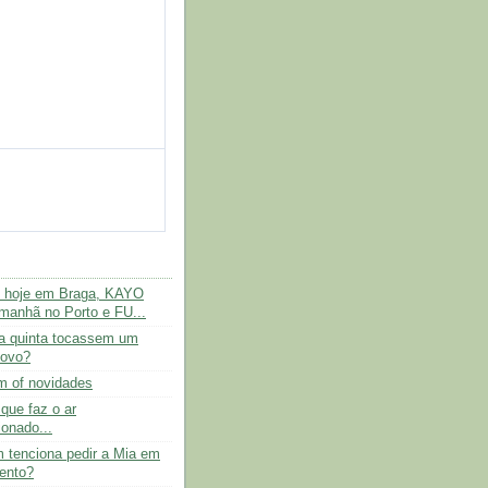
 hoje em Braga, KAYO
anhã no Porto e FU...
a quinta tocassem um
novo?
m of novidades
 que faz o ar
ionado...
 tenciona pedir a Mia em
ento?