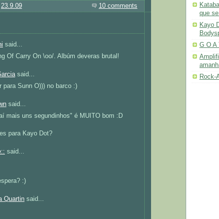
Kataba
@
23.9.09
10 comments
que se
Kayo D
Bodys
hi
said...
G O A 
g Of Carry On \oo/. Albúm deveras brutal!
Amplif
amanh
Garcia
said...
Rock-A
r para Sunn O))) no barco :)
wn
said...
o aí mais uns segundinhos" é MUITO bom :D
tes para Kayo Dot?
::
said...
spera? :)
 Quartin
said...