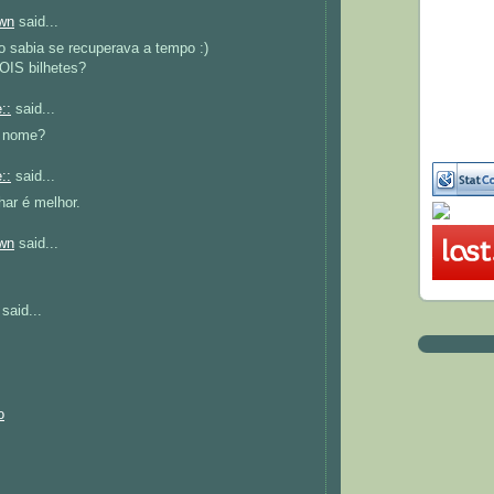
wn
said...
o sabia se recuperava a tempo :)
OIS bilhetes?
::
said...
e nome?
::
said...
har é melhor.
wn
said...
said...
o