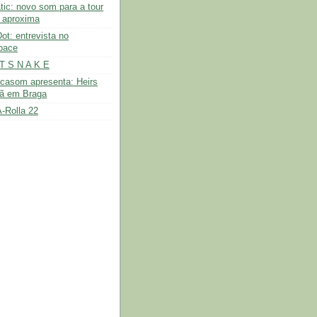
tic: novo som para a tour
 aproxima
ot: entrevista no
pace
T S N A K E
icasom apresenta: Heirs
ã em Braga
-Rolla 22