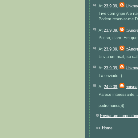
At
23.9.09
,
Unkno
Tive com gripe A e nã
Podem reservar-me D
At
23.9.09
,
::Andre
Posso, claro. Em qu
At
23.9.09
,
::Andre
Envia um mail, se cal
At
23.9.09
,
Unkno
Tá enviado :)
At
24.9.09
,
noisea
Parece interessante...
pedro nunes)))
Enviar um comentári
<< Home