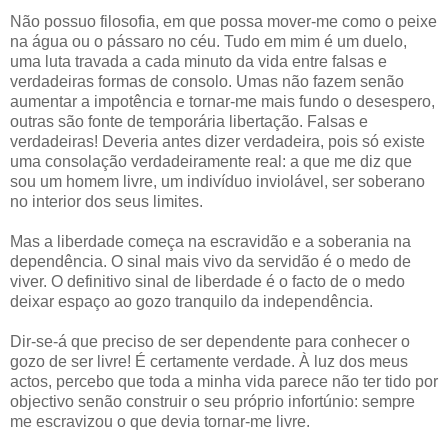
Não possuo filosofia, em que possa mover-me como o peixe
na água ou o pássaro no céu. Tudo em mim é um duelo,
uma luta travada a cada minuto da vida entre falsas e
verdadeiras formas de consolo. Umas não fazem senão
aumentar a impotência e tornar-me mais fundo o desespero,
outras são fonte de temporária libertação. Falsas e
verdadeiras! Deveria antes dizer verdadeira, pois só existe
uma consolação verdadeiramente real: a que me diz que
sou um homem livre, um indivíduo inviolável, ser soberano
no interior dos seus limites.
Mas a liberdade começa na escravidão e a soberania na
dependência. O sinal mais vivo da servidão é o medo de
viver. O definitivo sinal de liberdade é o facto de o medo
deixar espaço ao gozo tranquilo da independência.
Dir-se-á que preciso de ser dependente para conhecer o
gozo de ser livre! É certamente verdade. À luz dos meus
actos, percebo que toda a minha vida parece não ter tido por
objectivo senão construir o seu próprio infortúnio: sempre
me escravizou o que devia tornar-me livre.