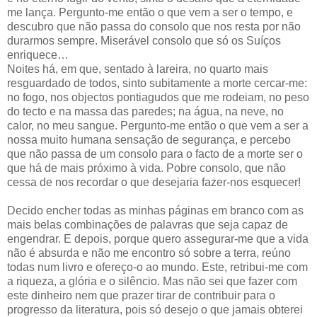
me lança. Pergunto-me então o que vem a ser o tempo, e
descubro que não passa do consolo que nos resta por não
durarmos sempre. Miserável consolo que só os Suíços
enriquece…
Noites há, em que, sentado à lareira, no quarto mais
resguardado de todos, sinto subitamente a morte cercar-me:
no fogo, nos objectos pontiagudos que me rodeiam, no peso
do tecto e na massa das paredes; na água, na neve, no
calor, no meu sangue. Pergunto-me então o que vem a ser a
nossa muito humana sensação de segurança, e percebo
que não passa de um consolo para o facto de a morte ser o
que há de mais próximo à vida. Pobre consolo, que não
cessa de nos recordar o que desejaria fazer-nos esquecer!
Decido encher todas as minhas páginas em branco com as
mais belas combinações de palavras que seja capaz de
engendrar. E depois, porque quero assegurar-me que a vida
não é absurda e não me encontro só sobre a terra, reúno
todas num livro e ofereço-o ao mundo. Este, retribui-me com
a riqueza, a glória e o silêncio. Mas não sei que fazer com
este dinheiro nem que prazer tirar de contribuir para o
progresso da literatura, pois só desejo o que jamais obterei