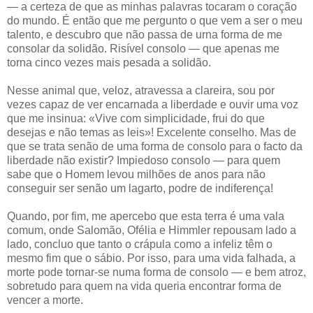
— a certeza de que as minhas palavras tocaram o coração
do mundo. É então que me pergunto o que vem a ser o meu
talento, e descubro que não passa de urna forma de me
consolar da solidão. Risível consolo — que apenas me
torna cinco vezes mais pesada a solidão.
Nesse animal que, veloz, atravessa a clareira, sou por
vezes capaz de ver encarnada a liberdade e ouvir uma voz
que me insinua: «Vive com simplicidade, frui do que
desejas e não temas as leis»! Excelente conselho. Mas de
que se trata senão de uma forma de consolo para o facto da
liberdade não existir? Impiedoso consolo — para quem
sabe que o Homem levou milhões de anos para não
conseguir ser senão um lagarto, podre de indiferença!
Quando, por fim, me apercebo que esta terra é uma vala
comum, onde Salomão, Ofélia e Himmler repousam lado a
lado, concluo que tanto o crápula como a infeliz têm o
mesmo fim que o sábio. Por isso, para uma vida falhada, a
morte pode tornar-se numa forma de consolo — e bem atroz,
sobretudo para quem na vida queria encontrar forma de
vencer a morte.