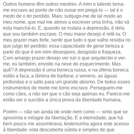
Outros homens têm outros mestres. A mim o talento torna-
me escravo ao ponto de não ousar em pregá-lo — tal é o
medo de o ter perdido. Mais: subjugo-me de tal modo ao
meu nome, que mal me atrevo a escrever uma linha, não vá
esta manchá-lo. E, quando se instala a depressão, é dela
que sou também escravo. O meu maior desejo é retê-la. O
meu prazer mais forte, sentir que tudo o que valho residia no
que julgo ter perdido: essa capacidade de gerar beleza a
partir do que é em mim desespero, desgosto e fraqueza.
Com amargo prazer desejo ver ruir o que arquitectei e ver-
me, eu também, envolto na neve do esquecimento. Mas
quê? A depressão é urna boneca russa, e na última boneca
estão a faca, a lâmina de barbear, o veneno, as águas
profundas e o salto para um grande abismo. De todos esses
instrumentos de morte me torno escravo. Perseguem-me
como cães, a não ser que o cão seja apenas eu. Parece-me
então ser o suicídio a única prova da liberdade humana.
Porém — não sei ainda de onde nem como — sinto que se
aproxima o milagre da libertação. E a eternidade, que há
bem pouco me assombrava, testemunha agora este acesso
à liberdade: esta descoberta súbita e simples de que